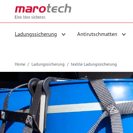
Skip to Content
Ladungssicherung
Antirutschmatten
Untermenü für Kategorie Ladungs
Unte
Home
/
Ladungssicherung
/
textile Ladungssicherung