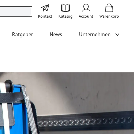
Kontakt
Katalog
Account
Warenkorb
Ratgeber
News
Unternehmen
Unterme
 Logistik anzeigen
Untermenü für Kategorie Bodenbeläge und Fallschutz anzeigen