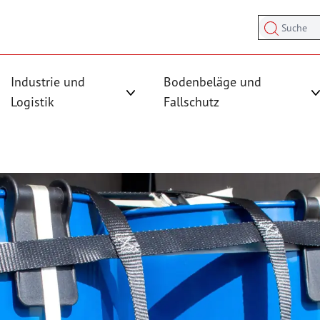
Suche
Industrie und
Bodenbeläge und
sicherung anzeigen
rmenü für Kategorie Antirutschmatten anzeigen
Logistik
Fallschutz
Untermenü für Kategorie Industrie und