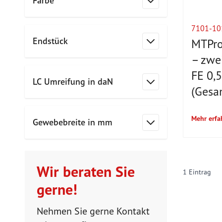
Farbe
Filter
7101-10
Endstück
MTPro
Filter
– zwei
FE 0,5
LC Umreifung in daN
(Gesa
Filter
Mehr erfa
Gewebebreite in mm
Filter
Wir beraten Sie
1
Eintrag
gerne!
Nehmen Sie gerne Kontakt