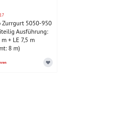
17
 Zurrgurt 5050-950
teilig Ausführung:
 m + LE 7,5 m
mt: 8 m)
hren