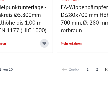
ielpunktunterlage -
FA-Wippendämpfer
kreis Ø5.800mm
D:280x700 mm Höh
llhöhe bis 1,00 m
700 mm, Ø: 280 mm
EN 1177 (HIC 1000)
rotbraun
hren
Mehr erfahren
2
von
20
Zurück
1
2
N
You're current
Page