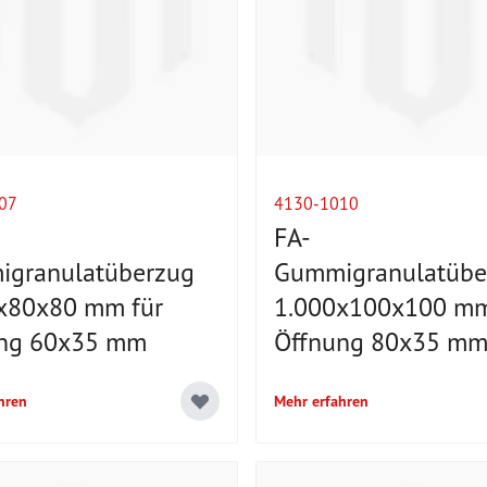
07
4130-1010
FA-
granulatüberzug
Gummigranulatübe
x80x80 mm für
1.000x100x100 mm
ng 60x35 mm
Öffnung 80x35 m
hren
Mehr erfahren