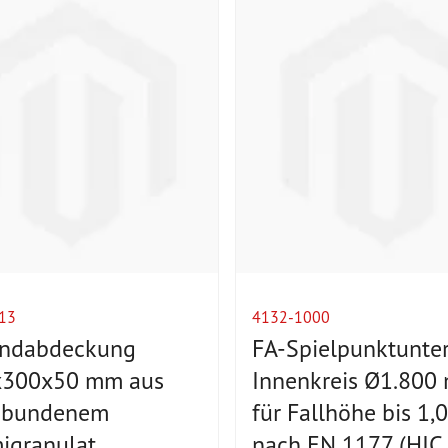
13
4132-1000
ndabdeckung
FA-Spielpunktunter
x300x50 mm aus
Innenkreis Ø1.800
ebundenem
für Fallhöhe bis 1,
granulat
nach EN 1177 (HIC