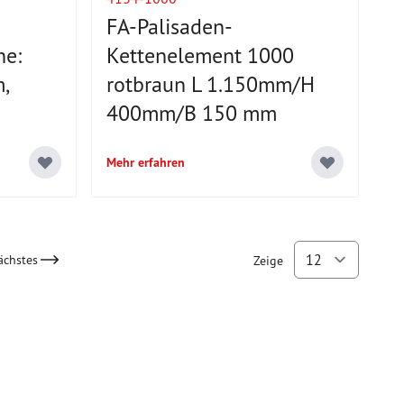
FA-Palisaden-
e:
Kettenelement 1000
,
rotbraun L 1.150mm/H
400mm/B 150 mm
Mehr erfahren
ächstes
Zeige
ly reading page
pro Se