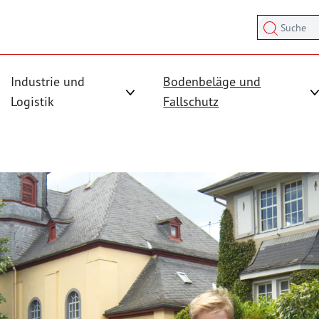
Suche
Industrie und
Bodenbeläge und
sicherung anzeigen
rmenü für Kategorie Antirutschmatten anzeigen
Logistik
Fallschutz
Untermenü für Kategorie Industrie und