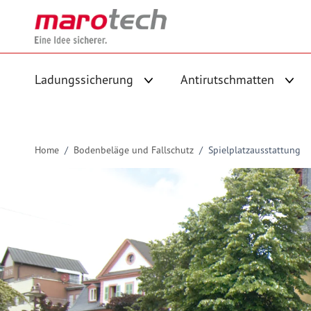
Skip to Content
Ladungssicherung
Antirutschmatten
Untermenü für Kategorie Ladungs
Unte
Home
/
Bodenbeläge und Fallschutz
/
Spielplatzausstattung