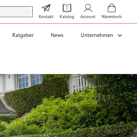
Kontakt
Katalog
Account
Warenkorb
Ratgeber
News
Unternehmen
Unterme
 Logistik anzeigen
Untermenü für Kategorie Bodenbeläge und Fallschutz anzeigen