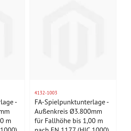
4132-1003
lage -
FA-Spielpunktunterlage -
 mm
Außenkreis Ø3.800mm
00 m
für Fallhöhe bis 1,00 m
 1000)
nach EN 1177 (HIC 1000)