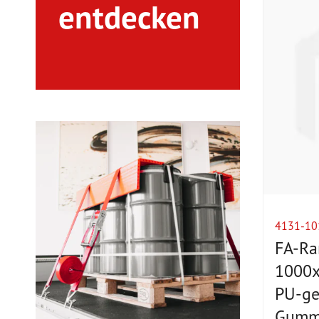
entdecken
4131-10
FA-Ra
1000
PU-g
Gummi