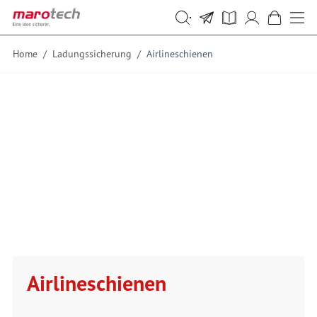
Skip to Content
Suche
Suche
Home
/
Ladungssicherung
/
Airlineschienen
Airlineschienen