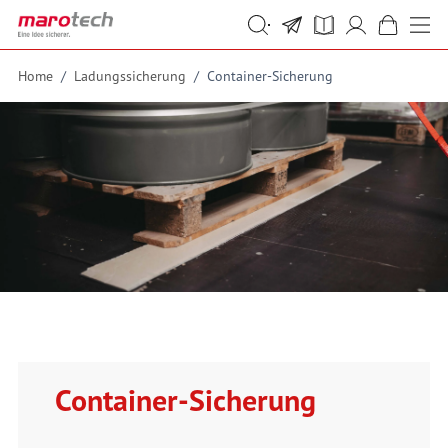
Skip to Content
Suche
Suche
Home
/
Ladungssicherung
/
Container-Sicherung
Container-Sicherung