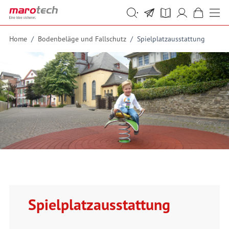
Skip to Content
Suche
Suche
Home
/
Bodenbeläge und Fallschutz
/
Spielplatzausstattung
Spielplatzausstattung