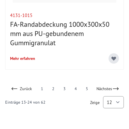
4131-1015
FA-Randabdeckung 1000x300x50
mm aus PU-gebundenem
Gummigranulat
Mehr erfahren
Zurück
1
2
3
4
5
Nächstes
Page
You're currently reading page
Page
Page
Page
Einträge
13
-
24
von
62
Zeige
p