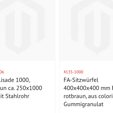
06
4135-1000
lisade 1000,
FA-Sitzwürfel
aun ca. 250x1000
400x400x400 mm F
t Stahlrohr
rotbraun, aus color
Gummigranulat