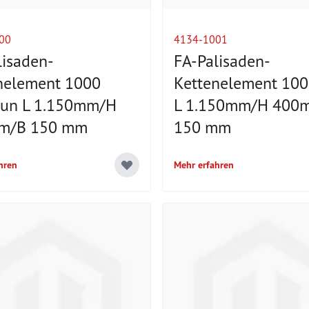
00
4134-1001
lisaden-
FA-Palisaden-
nelement 1000
Kettenelement 100
aun L 1.150mm/H
L 1.150mm/H 400
m/B 150 mm
150 mm
hren
Mehr erfahren