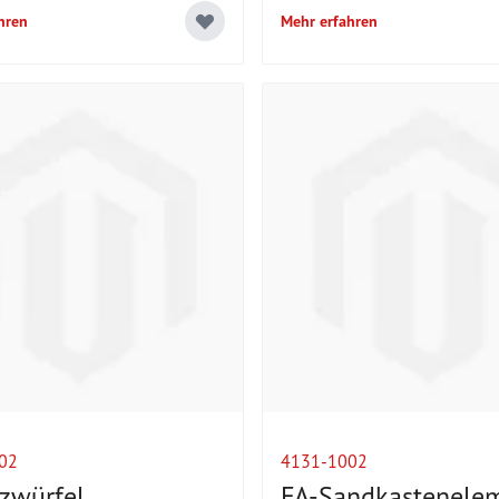
hren
Mehr erfahren
02
4131-1002
tzwürfel
FA-Sandkastenele