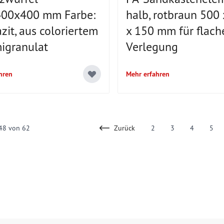
00x400 mm Farbe:
halb, rotbraun 500
zit, aus coloriertem
x 150 mm für flach
granulat
Verlegung
hren
Mehr erfahren
48
von
62
Zurück
2
3
4
5
Page
Page
You're curr
Page