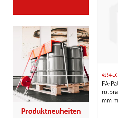
4134-10
FA-Pa
rotbr
mm mi
Produktneuheiten