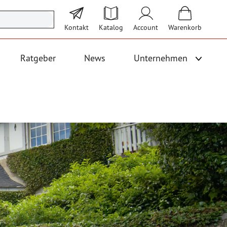
Kontakt
Katalog
Account
Warenkorb
Ratgeber
News
Unternehmen
Unterme
 Logistik anzeigen
Untermenü für Kategorie Bodenbeläge und Fallschutz anzeigen