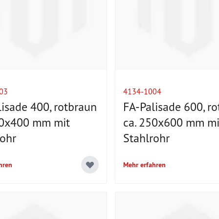
03
4134-1004
lisade 400, rotbraun
FA-Palisade 600, r
50x400 mm mit
ca. 250x600 mm mi
rohr
Stahlrohr
hren
Mehr erfahren