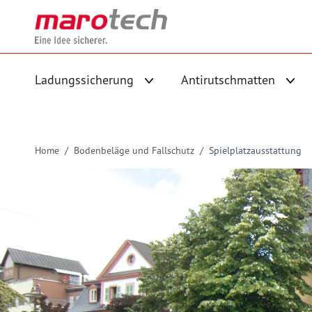
Skip to Content
Ladungssicherung
Antirutschmatten
Untermenü für Kategorie Ladungs
Unte
Home
/
Bodenbeläge und Fallschutz
/
Spielplatzausstattung