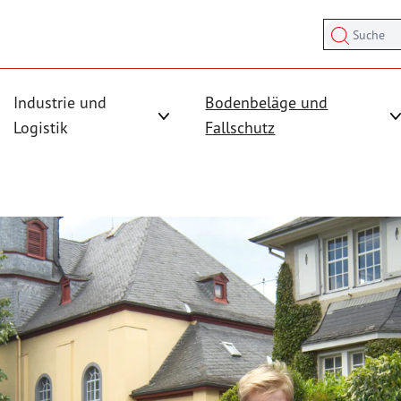
Suche
Industrie und
Bodenbeläge und
sicherung anzeigen
rmenü für Kategorie Antirutschmatten anzeigen
Logistik
Fallschutz
Untermenü für Kategorie Industrie und