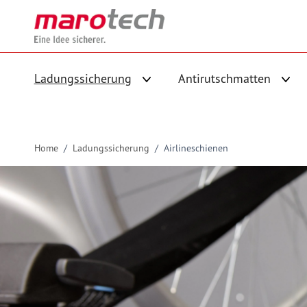
Skip to Content
Ladungssicherung
Antirutschmatten
Untermenü für Kategorie Ladungs
Unte
Home
/
Ladungssicherung
/
Airlineschienen