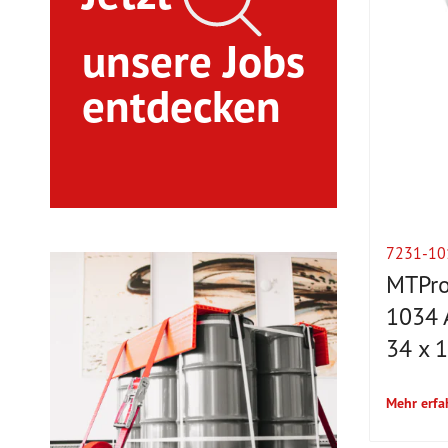
unsere Jobs
entdecken
7231-10
MTPro
1034 
34 x 
Mehr erfa