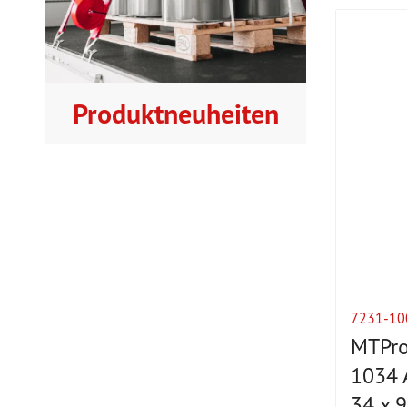
Produktneuheiten
7231-10
MTPro
1034 
34 x 