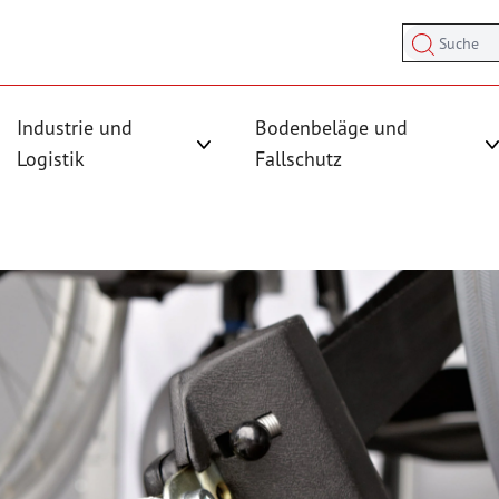
Suche
Industrie und
Bodenbeläge und
sicherung anzeigen
rmenü für Kategorie Antirutschmatten anzeigen
Logistik
Fallschutz
Untermenü für Kategorie Industrie und