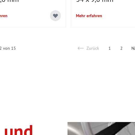
hren
Mehr erfahren
2
von
15
Zurück
1
2
N
You're current
Page
n und