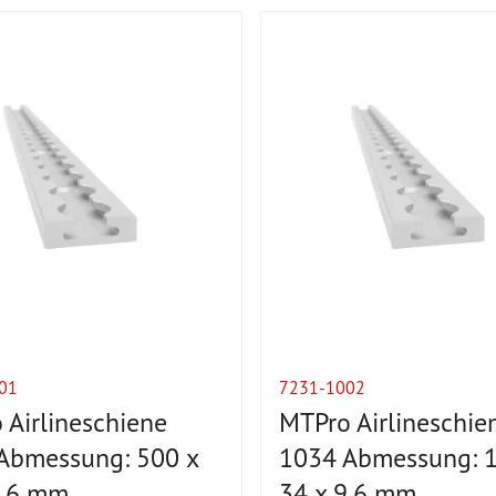
01
7231-1002
 Airlineschiene
MTPro Airlineschie
Abmessung: 500 x
1034 Abmessung: 1
9,6 mm
34 x 9,6 mm