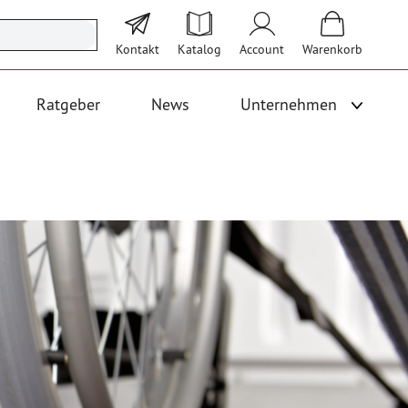
Kontakt
Katalog
Account
Warenkorb
Ratgeber
News
Unternehmen
Unterme
 Logistik anzeigen
Untermenü für Kategorie Bodenbeläge und Fallschutz anzeigen