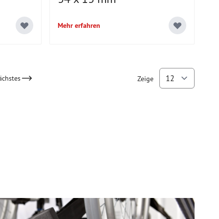
Mehr erfahren
ächstes
Zeige
ly reading page
pro Se