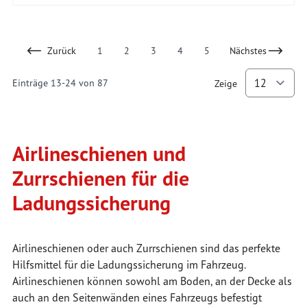
Zurück
1
2
3
4
5
Nächstes
Page
You're currently reading page
Page
Page
Page
Einträge
13
-
24
von
87
Zeige
p
Airlineschienen und
Zurrschienen für die
Ladungssicherung
Airlineschienen oder auch Zurrschienen sind das perfekte
Hilfsmittel für die Ladungssicherung im Fahrzeug.
Airlineschienen können sowohl am Boden, an der Decke als
auch an den Seitenwänden eines Fahrzeugs befestigt