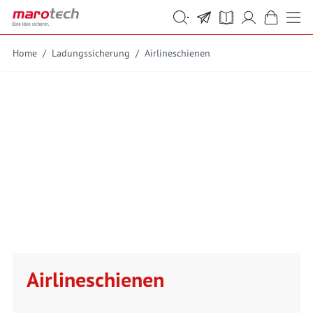
Skip to Content
Suche
Suche
Home
/
Ladungssicherung
/
Airlineschienen
Airlineschienen